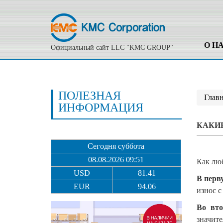
О Н
Официальный сайт LLC "KMC GROUP"
ПОЛЕЗНАЯ
Глав
ИНФОРМАЦИЯ
КАКИЕ
Сегодня суббота
08.08.2026 09:51
Как люб
USD
81.41
В перв
EUR
94.06
износ с
Во вт
значите