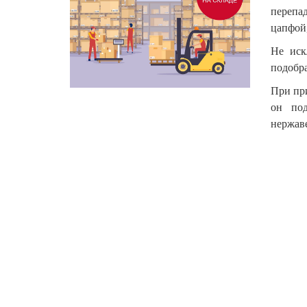
перепа
цапфой,
Не иск
подобр
При пр
он под
нержав