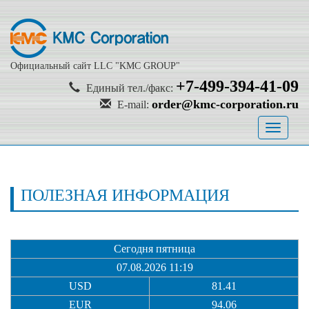
Официальный сайт LLC "KMC GROUP"
+7-499-394-41-09
Единый тел./факс:
order@kmc-corporation.ru
E-mail:
Toggle
navigati
ПОЛЕЗНАЯ ИНФОРМАЦИЯ
Сегодня пятница
07.08.2026 11:19
USD
81.41
EUR
94.06