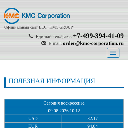
Официальный сайт LLC "KMC GROUP"
+7-499-394-41-09
Единый тел./факс:
order@kmc-corporation.ru
E-mail:
Toggle
navigati
ПОЛЕЗНАЯ ИНФОРМАЦИЯ
Сегодня воскресенье
09.08.2026 10:12
USD
82.17
EUR
94.84