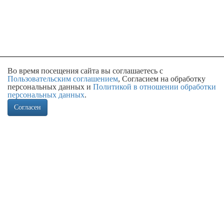
Во время посещения сайта вы соглашаетесь с
Пользовательским соглашением
, Согласием на обработку
персональных данных и
Политикой в отношении обработки
персональных данных
.
Согласен
Контакты:
г. Москва
ул. Большая Почтовая, д. 40, строение 2, пом. IIIа
Время работы: с 9.00 до 18.00
+7-499-394-41-09
order@kmc-corporation.ru
© 2014 - 2026
KMC Corporation
ИНН: 7736253074
КПП: 770101001
ОГРН: 1157746864186
ОКПО: 49357162