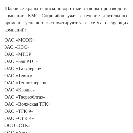
Шаровые краны и дископоворотные затворы производства
компании КМС Corporation уже в течение длительного
времени успешно эксплуатируются в сетях следующих
компаний:
ОАО «МОЭК»
ЗАО «КЭС»
ОАО «МТЭР»
ОАО «БашРТС»
ОАО «Татэнерго»
ОАО «Тевис»
ОАО «Теплоэнерго»
ОАО «Квадра»
ОАО «Тверьоблгаз»
ОАО «Волжская ТГК»
ОАО «ТГК-9»
ОАО «ОГК-4»
ООО «СТК»
ОАО «Адыггаз»