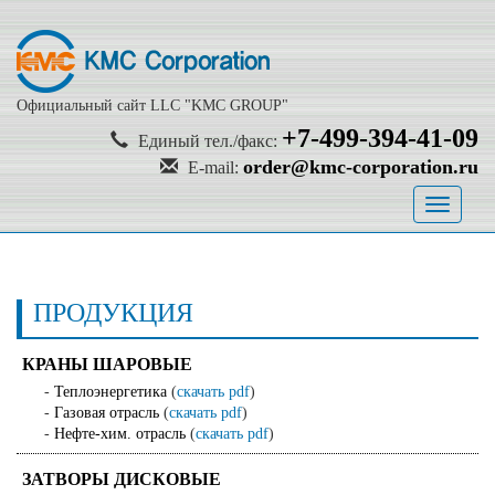
Официальный сайт LLC "KMC GROUP"
+7-499-394-41-09
Единый тел./факс:
order@kmc-corporation.ru
E-mail:
Toggle
navigati
ПРОДУКЦИЯ
КРАНЫ ШАРОВЫЕ
-
Теплоэнергетика
(
скачать pdf
)
-
Газовая отрасль
(
скачать pdf
)
-
Нефте-хим. отрасль
(
скачать pdf
)
ЗАТВОРЫ ДИСКОВЫЕ