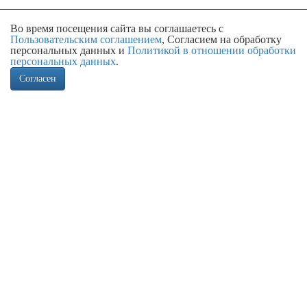
Во время посещения сайта вы соглашаетесь с
Пользовательским соглашением
, Согласием на обработку
персональных данных и
Политикой в отношении обработки
персональных данных
.
Согласен
Ассортимент
Всегда в наличии более 300 наименований кранов шаровых для
теплоснабжения.
Доставка
Отгрузка на следующий либо другой удобный день. Оперативная
доставка в регионы транспортными компаниями.
Расширенная гарантия