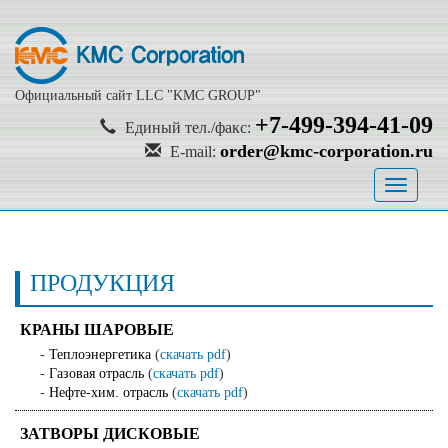
Официальный сайт LLC "KMC GROUP"
+7-499-394-41-09
Единый тел./факс:
order@kmc-corporation.ru
E-mail:
Toggle
navigati
ПРОДУКЦИЯ
КРАНЫ ШАРОВЫЕ
-
Теплоэнергетика
(
скачать pdf
)
-
Газовая отрасль
(
скачать pdf
)
-
Нефте-хим. отрасль
(
скачать pdf
)
ЗАТВОРЫ ДИСКОВЫЕ