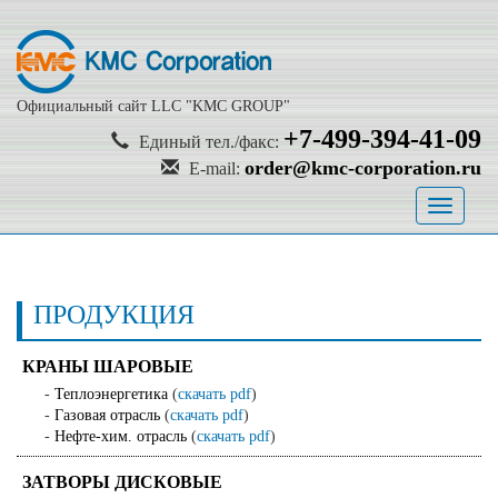
Официальный сайт LLC "KMC GROUP"
+7-499-394-41-09
Единый тел./факс:
order@kmc-corporation.ru
E-mail:
Toggle
navigati
ПРОДУКЦИЯ
КРАНЫ ШАРОВЫЕ
-
Теплоэнергетика
(
скачать pdf
)
-
Газовая отрасль
(
скачать pdf
)
-
Нефте-хим. отрасль
(
скачать pdf
)
ЗАТВОРЫ ДИСКОВЫЕ