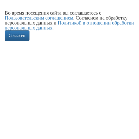
Во время посещения сайта вы соглашаетесь с
Пользовательским соглашением
, Согласием на обработку
персональных данных и
Политикой в отношении обработки
персональных данных
.
Согласен
Ассортимент
Всегда в наличии более 300 наименований кранов шаровых для
теплоснабжения.
Доставка
Отгрузка на следующий либо другой удобный день. Оперативная
доставка в регионы транспортными компаниями.
Расширенная гарантия