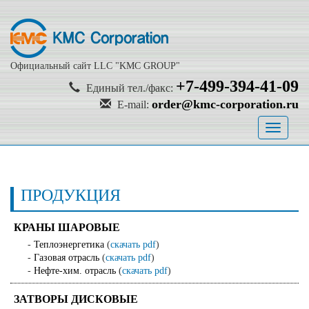
Официальный сайт LLC "KMC GROUP"
+7-499-394-41-09
Единый тел./факс:
order@kmc-corporation.ru
E-mail:
Toggle
navigati
ПРОДУКЦИЯ
КРАНЫ ШАРОВЫЕ
-
Теплоэнергетика
(
скачать pdf
)
-
Газовая отрасль
(
скачать pdf
)
-
Нефте-хим. отрасль
(
скачать pdf
)
ЗАТВОРЫ ДИСКОВЫЕ