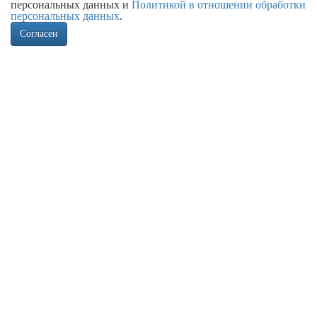
персональных данных и
Политикой в отношении обработки
персональных данных
.
Согласен
Ассортимент
Всегда в наличии более 300 наименований кранов шаровых для
теплоснабжения.
Доставка
Отгрузка на следующий либо другой удобный день. Оперативная
доставка в регионы транспортными компаниями.
Расширенная гарантия
Возможность предоставления расширенной заводской гарантии на
продукцию.